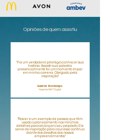
Opiniões de quem assistiu
"Foi um verdadeiro privilégio conhecer sua
história. Assistir sua palestra
presencialmente foi um momento ímpar
em minha carreira. Obrigado pela
inspiração."
Gabriel Bontempo
Head de MKT Digital
"Rosier é um exemplo de pessoa que têm
usado o planejamento nos mínimos
detalhes para alcançar o seu propósito. Ele
serve de inspiração para o sucesso contínuo
diante dos desafios dos nossos
empreendimentos."