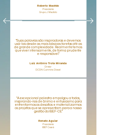
Roberto Macêdo
Presidente
Grupo J. Macêdo
"Suas palavras são inspiradoras e devemos
usá-las desde as mais básicas tarefas até as
de grande complexidade. Realmente temos
que viver intensamente, de forma prudente
e responsável."
Luiz Antônio Trota Miranda
Diretor
DCDN Cummins Diesel
"A excepcional palestra empolgou a todos,
inspirando-nos de ânimo e entusiasmo para
enfrentarmos os desafios e materializarmos
os projetos que se apresentam para a nossa
gestão do IBEF-CE."
Renato Aguiar
Presidente
IBEF Ceará