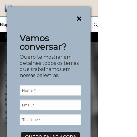
Blog
Vamos
Posts
conversar?
Posts
Quero te mostrar em
Conteúdo
de
detalhes todos os temas
inspiração
que trabalhamos em
nossas palestras.
Planejamento
e
gestão
Alpinismo
e
excursões
Segurança,
prevenção
e riscos